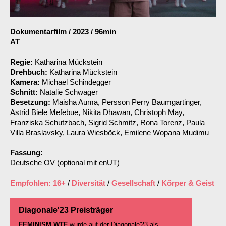
Dokumentarfilm
/
2023
/
96min
AT
Regie:
Katharina Mückstein
Drehbuch:
Katharina Mückstein
Kamera:
Michael Schindegger
Schnitt:
Natalie Schwager
Besetzung:
Maisha Auma, Persson Perry Baumgartinger,
Astrid Biele Mefebue, Nikita Dhawan, Christoph May,
Franziska Schutzbach, Sigrid Schmitz, Rona Torenz, Paula
Villa Braslavsky, Laura Wiesböck, Emilene Wopana Mudimu
Fassung:
Deutsche OV (optional mit enUT)
Empfohlen: 16+
/
Diversität
/
Gesellschaft
/
Körper & Geist
Diagonale'23 Preisträger
FEMINISM WTF
wurde auf der Diagonale'23 als