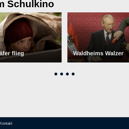
m Schulkino
fer flieg
Waldheims Walzer
IELEN
ABSPIELEN
Kontakt