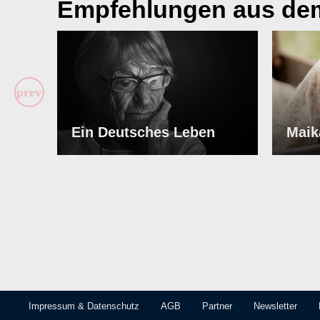
Empfehlungen aus de
Ein Deutsches Leben
Maikä
ABSPIELEN
ABSP
Impressum & Datenschutz
AGB
Partner
Newsletter