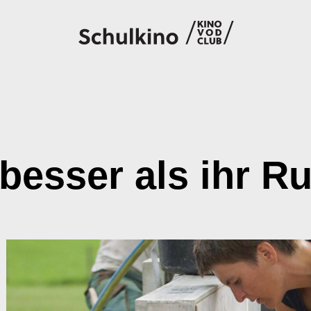
Filme
Code eingeben
 besser als ihr Ru
So geht’s
Account
Suche