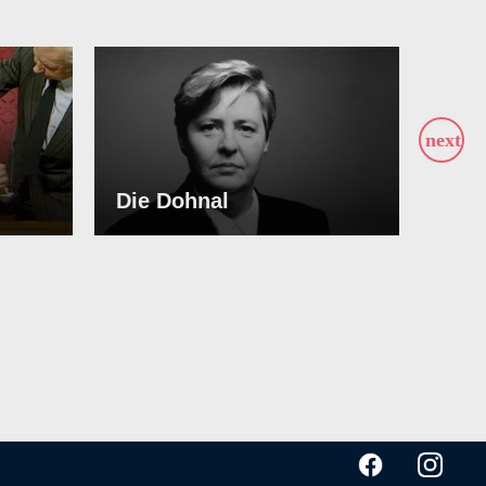
Die Dohnal
Ich 
ABSPIELEN
ABS