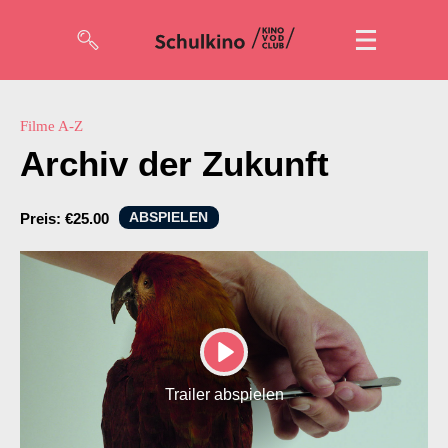
Filme
Filme A-Z
Archiv der Zukunft
Code eingeben
ABSPIELEN
Preis:
€25.00
So geht’s
Account
Suche
PLAY
Trailer abspielen