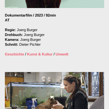
Dokumentarfilm
/
2023
/
92min
AT
Regie:
Joerg Burger
Drehbuch:
Joerg Burger
Kamera:
Joerg Burger
Schnitt:
Dieter Pichler
Geschichte
/
Kunst & Kultur
/
Umwelt