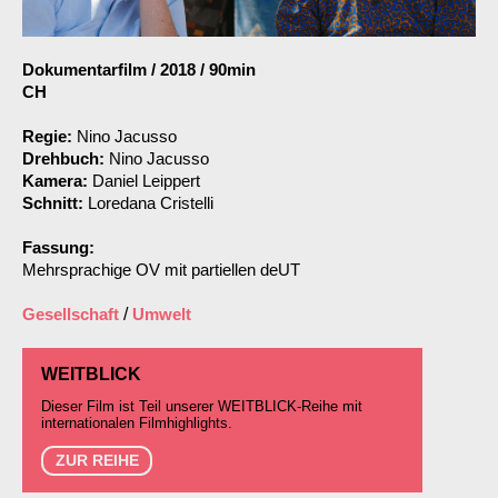
Dokumentarfilm
/
2018
/
90min
CH
Regie:
Nino Jacusso
Drehbuch:
Nino Jacusso
Kamera:
Daniel Leippert
Schnitt:
Loredana Cristelli
Fassung:
Mehrsprachige OV mit partiellen deUT
Gesellschaft
/
Umwelt
WEITBLICK
Dieser Film ist Teil unserer WEITBLICK-Reihe mit
internationalen Filmhighlights.
ZUR REIHE