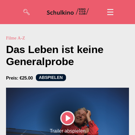
Filme
Filme A-Z
Das Leben ist keine
Code eingeben
Generalprobe
So geht’s
ABSPIELEN
Preis:
€25.00
Account
Suche
PLAY
Trailer abspielen