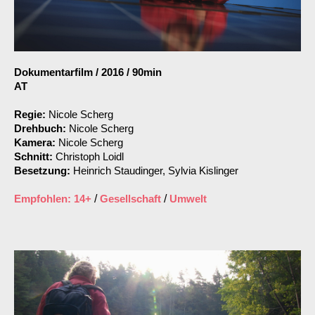
Dokumentarfilm
/
2016
/
90min
AT
Regie:
Nicole Scherg
Drehbuch:
Nicole Scherg
Kamera:
Nicole Scherg
Schnitt:
Christoph Loidl
Besetzung:
Heinrich Staudinger, Sylvia Kislinger
Empfohlen: 14+
/
Gesellschaft
/
Umwelt