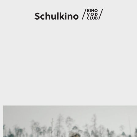
Filme
Code eingeben
So geht’s
Account
Suche