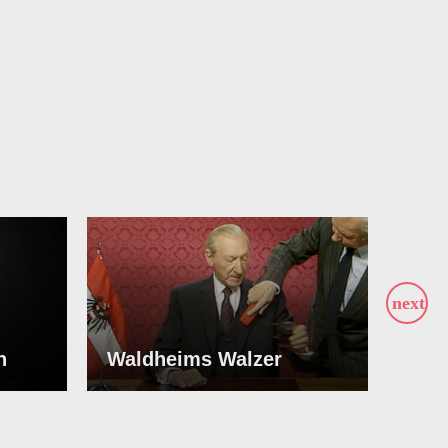
n
Waldheims Walzer
We 
ABSPIELEN
ABS