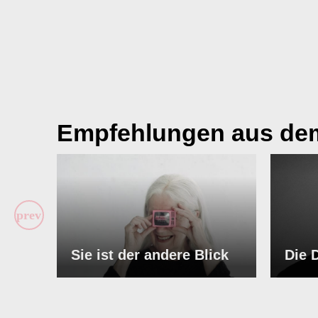
Empfehlungen aus de
Sie ist der andere Blick
Die 
ABSPIELEN
ABSP