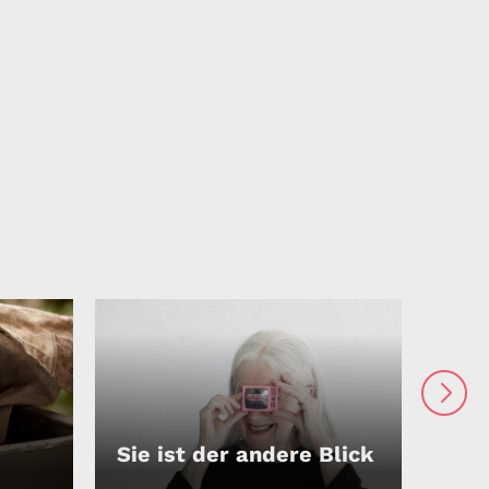
Sie ist der andere Blick
Wal
ABSPIELEN
ABS