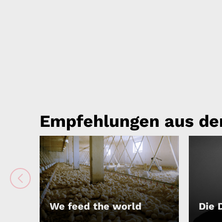
Empfehlungen aus de
We feed the world
Die 
ABSPIELEN
ABSP