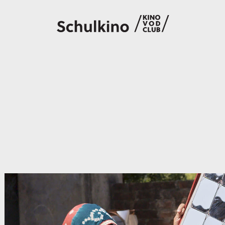
Filme
Code eingeben
So geht’s
Account
Suche