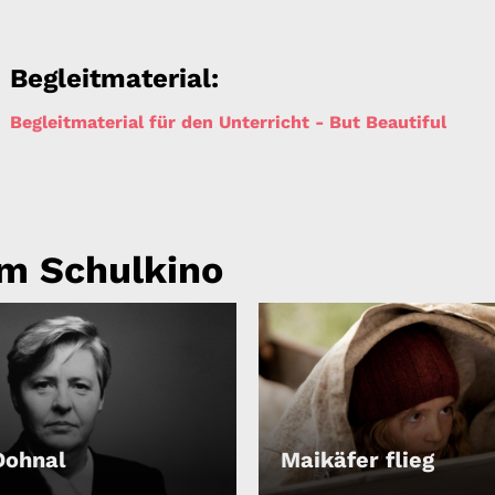
Begleitmaterial:
Begleitmaterial für den Unterricht - But Beautiful
m Schulkino
Dohnal
Maikäfer flieg
IELEN
ABSPIELEN