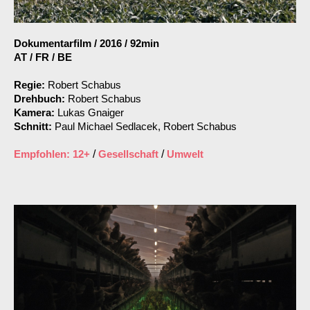
Dokumentarfilm
/
2016
/
92min
AT / FR / BE
Regie:
Robert Schabus
Drehbuch:
Robert Schabus
Kamera:
Lukas Gnaiger
Schnitt:
Paul Michael Sedlacek, Robert Schabus
Empfohlen: 12+
/
Gesellschaft
/
Umwelt