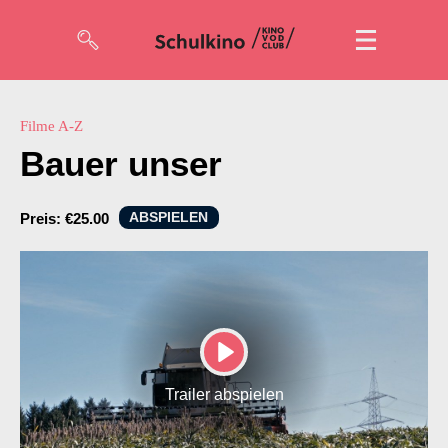
Filme
Filme A-Z
Bauer unser
Code eingeben
ABSPIELEN
Preis:
€25.00
So geht’s
Account
Suche
PLAY
Trailer abspielen