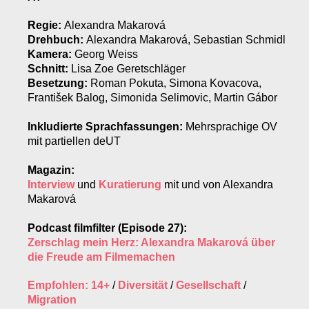
Regie:
Alexandra Makarová
Drehbuch:
Alexandra Makarová, Sebastian Schmidl
Kamera:
Georg Weiss
Schnitt:
Lisa Zoe Geretschläger
Besetzung:
Roman Pokuta, Simona Kovacova,
František Balog, Simonida Selimovic, Martin Gábor
Inkludierte Sprachfassungen:
Mehrsprachige OV
mit partiellen deUT
Magazin:
Interview
und
Kuratierung
mit und von Alexandra
Makarová
Podcast filmfilter (Episode 27):
Zerschlag mein Herz: Alexandra Makarová über
die Freude am Filmemachen
Empfohlen: 14+
/
Diversität
/
Gesellschaft
/
Migration