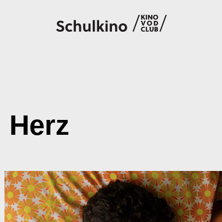
Filme
Code eingeben
 Herz
So geht’s
Account
Suche