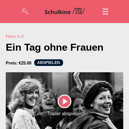
Filme
Filme A-Z
Ein Tag ohne Frauen
Code eingeben
ABSPIELEN
Preis:
€25.00
So geht’s
Account
Suche
PLAY
Trailer abspielen