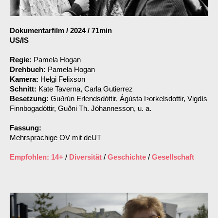
Dokumentarfilm
/
2024
/
71min
US/IS
Regie:
Pamela Hogan
Drehbuch:
Pamela Hogan
Kamera:
Helgi Felixson
Schnitt:
Kate Taverna, Carla Gutierrez
Besetzung:
Guðrún Erlendsdóttir, Ágústa Þorkelsdottir, Vigdís
Finnbogadóttir, Guðni Th. Jóhannesson, u. a.
Fassung:
Mehrsprachige OV mit deUT
Empfohlen: 14+
/
Diversität
/
Geschichte
/
Gesellschaft